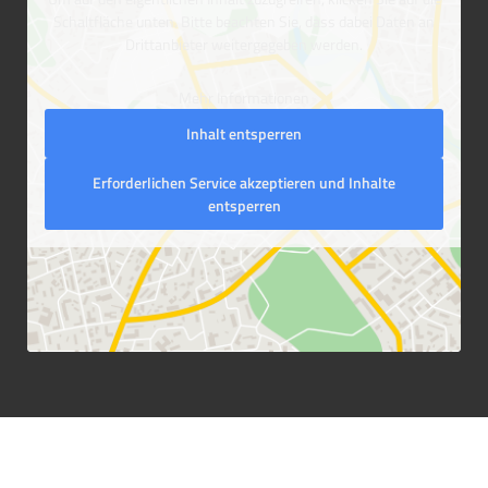
Schaltfläche unten. Bitte beachten Sie, dass dabei Daten an
Drittanbieter weitergegeben werden.
Mehr Informationen
Inhalt entsperren
Erforderlichen Service akzeptieren und Inhalte
entsperren