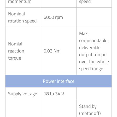
momentum
speed
Nominal
6000 rpm
rotation speed
Max.
commandable
Nomial
deliverable
reaction
0.03 Nm
output torque
torque
over the whole
speed range
Power interface
Supply voltage
18 to 34 V
Stand by
(motor off)