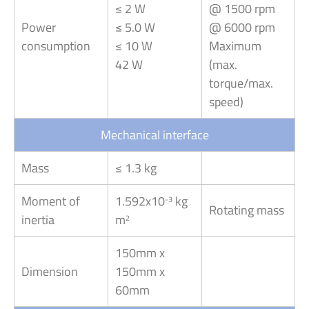
≤ 2 W
@ 1500 rpm
Power
≤ 5.0 W
@ 6000 rpm
consumption
≤ 10 W
Maximum
42 W
(max.
torque/max.
speed)
Mechanical interface
Mass
≤ 1.3 kg
Moment of
1.592x10
kg
-3
Rotating mass
inertia
m
2
150mm x
Dimension
150mm x
60mm