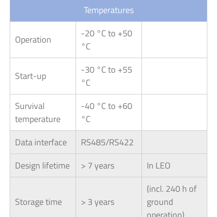
Temperatures
-20 °C to +50
Operation
°C
-30 °C to +55
Start-up
°C
Survival
-40 °C to +60
temperature
°C
Data interface
RS485/RS422
Design lifetime
> 7 years
In LEO
(incl. 240 h of
Storage time
> 3 years
ground
operation)