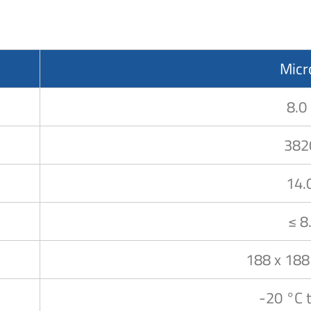
Mic
8.0
382
14.
≤ 8
188 x 188
-20 °C 