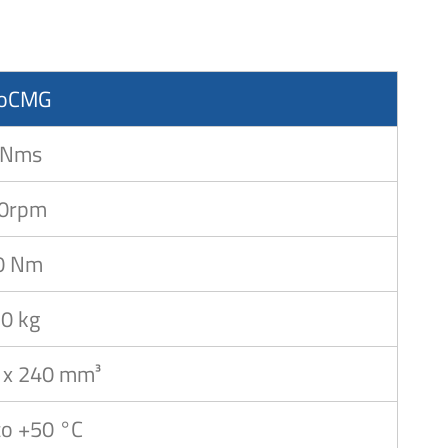
roCMG
 Nms
0rpm
0 Nm
.0 kg
 x 240 mm³
to +50 °C