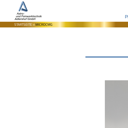
P
STARTSEITE
»
MICROCMG