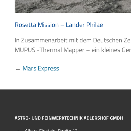
Rosetta Mission – Lander Philae
In Zusammenarbeit mit dem Deutschen Zen
MUPUS -Thermal Mapper – ein kleines Gerä
BEITRAGSNAVIGATION
←
Mars Express
ASTRO- UND FEINWERKTECHNIK ADLERSHOF GMBH
Albert-Einstein-Straße 12