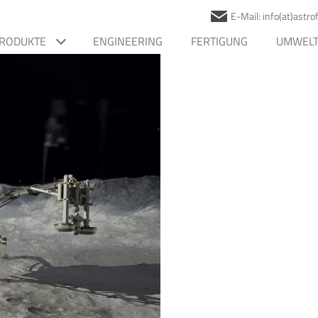
E-Mail: info(at)astr
RODUKTE
ENGINEERING
FERTIGUNG
UMWELT